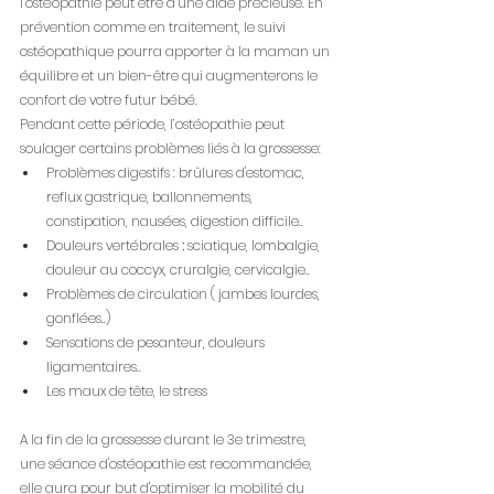
l’ostéopathie peut être d’une aide précieuse. En 
prévention comme en traitement, le suivi 
ostéopathique pourra apporter à la maman un 
équilibre et un bien-être qui augmenterons le 
confort de votre futur bébé. 
Pendant cette période, l’ostéopathie peut 
soulager certains problèmes liés à la grossesse:
Problèmes digestifs : brûlures d'estomac, 
reflux gastrique, ballonnements, 
constipation, nausées, digestion difficile..
Douleurs vertébrales
 : 
sciatique, lombalgie,
douleur au coccyx,
cruralgie,
cervicalgie..
Problèmes de circulation ( jambes lourdes, 
gonflées..)
Sensations de pesanteur, douleurs 
ligamentaires..
Les maux de tête, le stress
A la fin de la grossesse durant le 3e trimestre, 
une séance d'ostéopathie est recommandée, 
elle aura pour but d'optimiser la mobilité du 