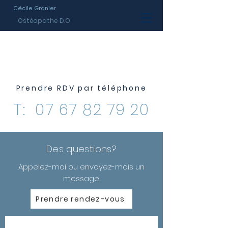
Cécile Granier
Ostéopathe D.O
ME CONTACTER
Prendre RDV par téléphone
T:
07 67 82 79 20
Des questions?
Appelez-moi ou envoyez-mois un
message.
Prendre rendez-vous