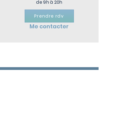
de 9h à 20h
Prendre rdv
Me contacter
REMBOURSEMENTS
Les honoraires facturés sont affichés au cabinet.
A l'issue de chaque séance, une note d'honoraire
vous sera remise. Cette note tient lieu de facture
auprès de votre mutuelle.
L'ostéopathie n'est pas remboursée par la Sécurité
Sociale, cependant beaucoup de mutuelles
prennent en charge l'ostéopathie de manière totale
ou partielle, n'hésitez pas à vous rapprocher de votre
complémentaire santé pour en savoir plus !
Ci dessous, une liste des principales mutuelles