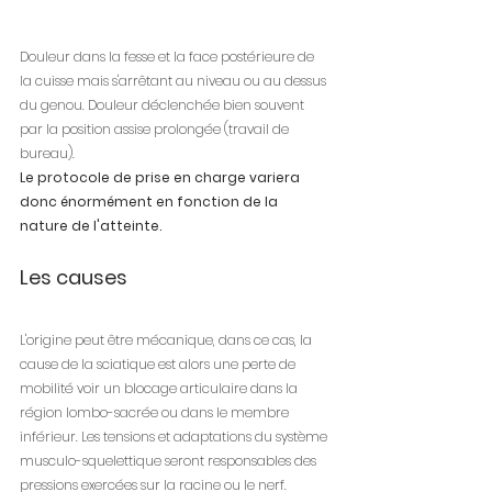
Douleur dans la fesse et la face postérieure de 
la cuisse mais s'arrêtant au niveau ou au dessus 
du genou. Douleur déclenchée bien souvent 
par la position assise prolongée (travail de 
bureau).
Le protocole de prise en charge variera 
donc énormément en fonction de la 
nature de l'atteinte.
Les causes
L'origine peut être mécanique, dans ce cas, la 
cause de la sciatique est alors une perte de 
mobilité voir un blocage articulaire dans la 
région lombo-sacrée ou dans le membre 
inférieur. Les tensions et adaptations du système 
musculo-squelettique seront responsables des 
pressions exercées sur la racine ou le nerf.