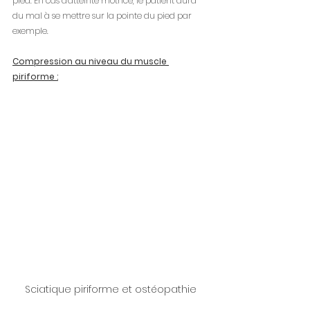
pied. En cas d'atteinte motrice, le patient aura 
du mal à se mettre sur la pointe du pied par 
exemple.
Compression au niveau du muscle 
piriforme :
Sciatique piriforme et ostéopathie