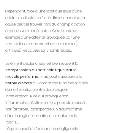
Cependant, face à une sciatique issue d'une 
atteinte radiculaire, c'est à dire de la racine, la 
cause peut se trouver hors du champ d'action 
direct de votre ostéopathe. C'est le cas par 
exemple d'une atteinte provoquée par une 
hernie discale, une excroissance osseuse ( 
arthrose), les causes sont nombreuses...
L'élément déclencheur est bien souvent la 
compression du nerf sciatique par le 
muscle piriforme
, mais peut aussi être une 
hernie discale
 qui comprime l'une des racines 
du nerf sciatique entre deux disques 
intervertébraux ce qui provoque son 
inflammation. Cette dernière peut être causée 
par l'arthrose, l'ostéoporose, un traumatisme 
dans la région lombaire, une maladie du 
rachis...
L'âge est aussi un facteur non négligeable.