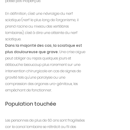
passe pas inaperçue.
En définition, c'est une névralgie du nerf 
sciatique (nerf le plus long de l'organisme, il 
prend racine au niveau des vertèbres 
lombaires), c'est à dire une atteinte du nerf 
sciatique.
Dans la majorité des cas, la sciatique est 
plus douloureuse que grave.
 Une crise aigue 
peut obliger au repos quelques jours et 
débouche beaucoup plus rarement sur une 
intervention chirurgicale en cas de signes de 
gravité tels qu'une paralysie ou une 
compression des organes uro-génitaux, les 
empêchant de fonctionner.
Population touchée
Les personnes de plus de 60 ans sont fragilisées 
car le canal lombaire se rétrécit au fil des 