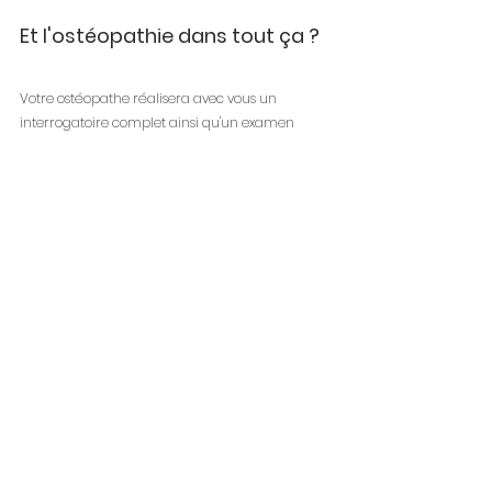
Et l'ostéopathie dans tout ça ?
Votre ostéopathe réalisera avec vous un 
interrogatoire complet ainsi qu'un examen 
clinique neurologique et orthopédique afin 
d'identifier les causes de votre douleur et vous 
redirigera vers votre médecin généraliste si 
besoin.
C'est dans les cas d'atteinte mécanique 
que l'ostéopathie trouve sa place.
Après les tests et après avoir vérifié que la prise 
en charge ostéopathique est possible, votre 
ostéopathe utilisera différentes techniques qui 
resteront toujours dans le respect de vos 
articulations et n'iront jamais en force afin de 
mettre en place un traitement. Votre 
ostéopathe agira alors au niveau musculaire, 